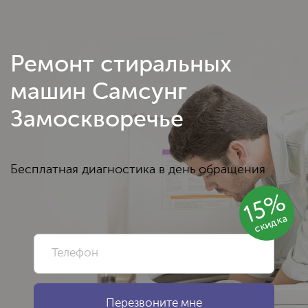
Ремонт стиральных
машин Самсунг
Замоскворечье
Бесплатная диагностика в день обращения
15%
скидка