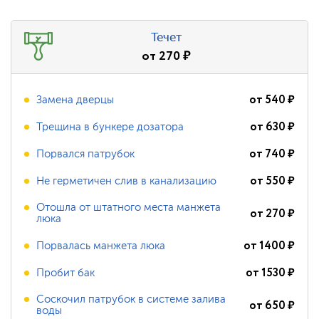
Течет
от
270
₽
от
540
₽
Замена дверцы
от
630
₽
Трещина в бункере дозатора
от
740
₽
Порвался патрубок
от
550
₽
Не герметичен слив в канализацию
Отошла от штатного места манжета
от
270
₽
люка
от
1400
₽
Порвалась манжета люка
от
1530
₽
Пробит бак
Соскочил патрубок в системе залива
от
650
₽
воды