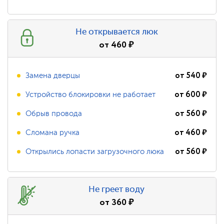
Не открывается люк
от
460
₽
от
540
₽
Замена дверцы
от
600
₽
Устройство блокировки не работает
от
560
₽
Обрыв провода
от
460
₽
Сломана ручка
от
560
₽
Открылись лопасти загрузочного люка
Не греет воду
от
360
₽