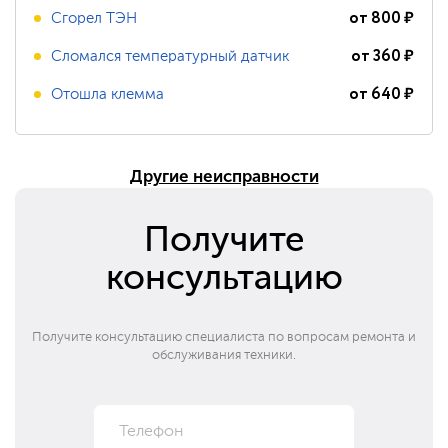
от
800
₽
Сгорел ТЭН
от
360
₽
Сломался температурный датчик
от
640
₽
Отошла клемма
Другие неисправности
Получите
консультацию
Получите консультацию специалиста по вопросам ремонта и
обслуживания техники.