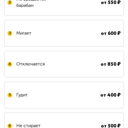
от
550
₽
2
барабан
от
600
₽
Мигает
3
от
850
₽
Отключается
4
от
400
₽
Гудит
5
от
500
₽
Не стирает
6