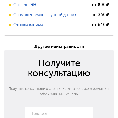
от
800
₽
Сгорел ТЭН
от
360
₽
Сломался температурный датчик
от
640
₽
Отошла клемма
Другие неисправности
Получите
консультацию
Получите консультацию специалиста по вопросам ремонта и
обслуживания техники.