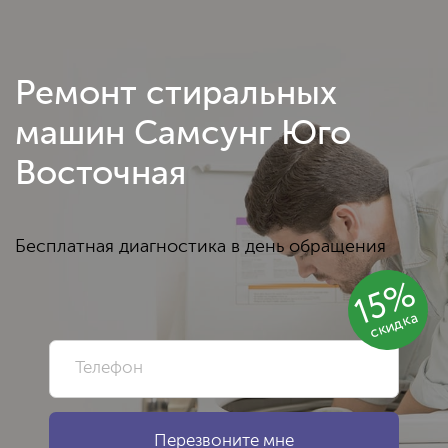
Ремонт стиральных
машин Самсунг Юго
Восточная
Бесплатная диагностика в день обращения
15%
скидка