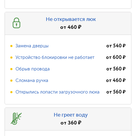
Не открывается люк
от
460
₽
от
540
₽
Замена дверцы
от
600
₽
Устройство блокировки не работает
от
560
₽
Обрыв провода
от
460
₽
Сломана ручка
от
560
₽
Открылись лопасти загрузочного люка
Не греет воду
от
360
₽