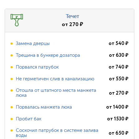
Течет
от
270
₽
от
540
₽
Замена дверцы
от
630
₽
Трещина в бункере дозатора
от
740
₽
Порвался патрубок
от
550
₽
Не герметичен слив в канализацию
Отошла от штатного места манжета
от
270
₽
люка
от
1400
₽
Порвалась манжета люка
от
1530
₽
Пробит бак
Соскочил патрубок в системе залива
от
650
₽
воды