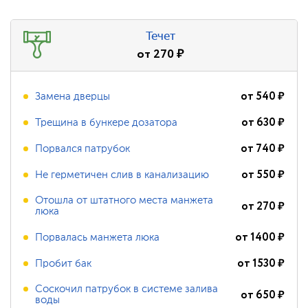
Течет
от
270
₽
от
540
₽
Замена дверцы
от
630
₽
Трещина в бункере дозатора
от
740
₽
Порвался патрубок
от
550
₽
Не герметичен слив в канализацию
Отошла от штатного места манжета
от
270
₽
люка
от
1400
₽
Порвалась манжета люка
от
1530
₽
Пробит бак
Соскочил патрубок в системе залива
от
650
₽
воды