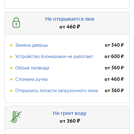
Не открывается люк
от
460
₽
от
540
₽
Замена дверцы
от
600
₽
Устройство блокировки не работает
от
560
₽
Обрыв провода
от
460
₽
Сломана ручка
от
560
₽
Открылись лопасти загрузочного люка
Не греет воду
от
360
₽