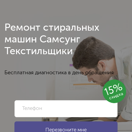
Ремонт стиральных
машин Самсунг
Текстильщики
Бесплатная диагностика в день обращения
15%
скидка