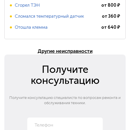
от
800
₽
Сгорел ТЭН
от
360
₽
Сломался температурный датчик
от
640
₽
Отошла клемма
Другие неисправности
Получите
консультацию
Получите консультацию специалиста по вопросам ремонта и
обслуживания техники.