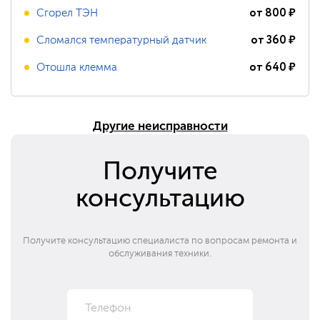
от
800
₽
Сгорел ТЭН
от
360
₽
Сломался температурный датчик
от
640
₽
Отошла клемма
Другие неисправности
Получите
консультацию
Получите консультацию специалиста по вопросам ремонта и
обслуживания техники.