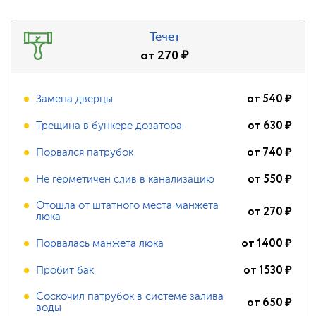
Течет
от
270
₽
от
540
₽
Замена дверцы
от
630
₽
Трещина в бункере дозатора
от
740
₽
Порвался патрубок
от
550
₽
Не герметичен слив в канализацию
Отошла от штатного места манжета
от
270
₽
люка
от
1400
₽
Порвалась манжета люка
от
1530
₽
Пробит бак
Соскочил патрубок в системе залива
от
650
₽
воды