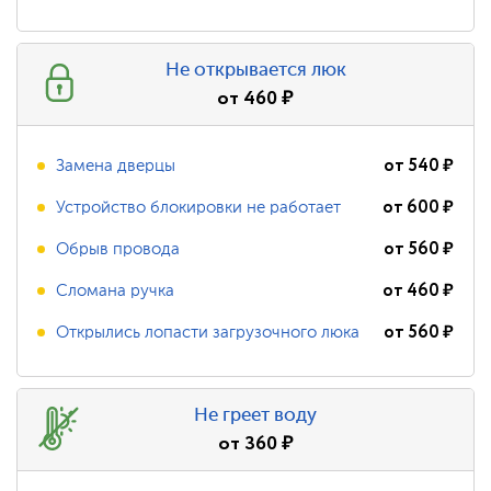
Не открывается люк
от
460
₽
от
540
₽
Замена дверцы
от
600
₽
Устройство блокировки не работает
от
560
₽
Обрыв провода
от
460
₽
Сломана ручка
от
560
₽
Открылись лопасти загрузочного люка
Не греет воду
от
360
₽