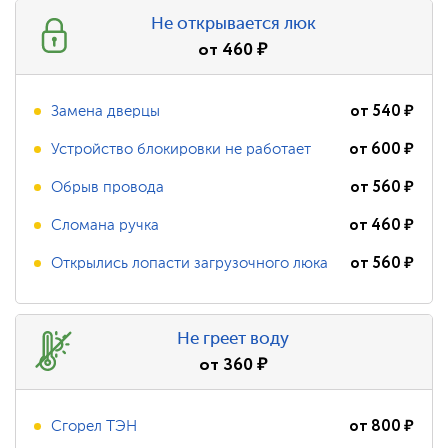
Не открывается люк
от
460
₽
от
540
₽
Замена дверцы
от
600
₽
Устройство блокировки не работает
от
560
₽
Обрыв провода
от
460
₽
Сломана ручка
от
560
₽
Открылись лопасти загрузочного люка
Не греет воду
от
360
₽
от
800
₽
Сгорел ТЭН