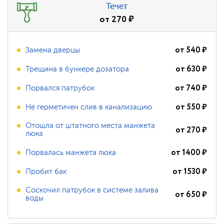
Течет
от
270
₽
от
540
₽
Замена дверцы
от
630
₽
Трещина в бункере дозатора
от
740
₽
Порвался патрубок
от
550
₽
Не герметичен слив в канализацию
Отошла от штатного места манжета
от
270
₽
люка
от
1400
₽
Порвалась манжета люка
от
1530
₽
Пробит бак
Соскочил патрубок в системе залива
от
650
₽
воды