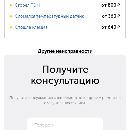
от
800
₽
Сгорел ТЭН
от
360
₽
Сломался температурный датчик
от
640
₽
Отошла клемма
Другие неисправности
Получите
консультацию
Получите консультацию специалиста по вопросам ремонта и
обслуживания техники.