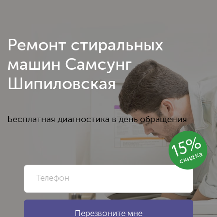
Ремонт стиральных
машин Самсунг
Шипиловская
Бесплатная диагностика в день обращения
15%
скидка