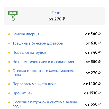
Течет
от
270
₽
от
540
₽
Замена дверцы
от
630
₽
Трещина в бункере дозатора
от
740
₽
Порвался патрубок
от
550
₽
Не герметичен слив в канализацию
Отошла от штатного места манжета
от
270
₽
люка
от
1400
₽
Порвалась манжета люка
от
1530
₽
Пробит бак
Соскочил патрубок в системе залива
от
650
₽
воды