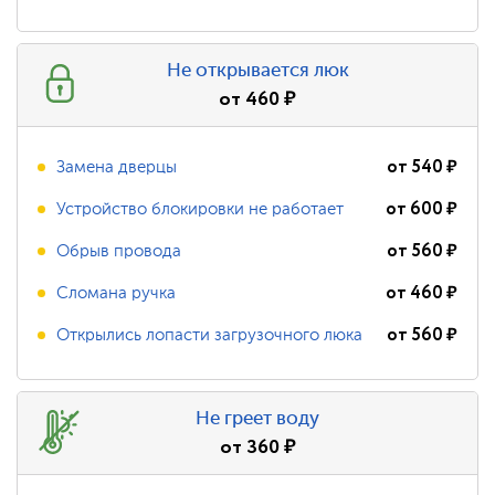
Не открывается люк
от
460
₽
от
540
₽
Замена дверцы
от
600
₽
Устройство блокировки не работает
от
560
₽
Обрыв провода
от
460
₽
Сломана ручка
от
560
₽
Открылись лопасти загрузочного люка
Не греет воду
от
360
₽