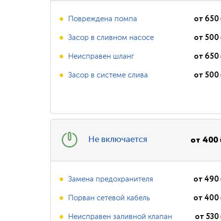
от
650
Повреждена помпа
от
500
Засор в сливном насосе
от
650
Неисправен шланг
от
500
Засор в системе слива
от
400
Не включается
от
490
Замена предохранителя
от
400
Порван сетевой кабель
от
530
Неисправен заливной клапан