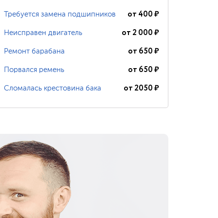
от
400
₽
Требуется замена подшипников
от
2 000
₽
Неисправен двигатель
от
650
₽
Ремонт барабана
от
650
₽
Порвался ремень
от
2050
₽
Сломалась крестовина бака