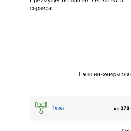
Преимущества нашего сервисного
100%
гарантируем
выполняем быстро
качество
сервиса:
и бесплатно
Наши инженеры знаю
от
270
Течет