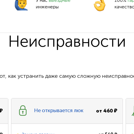
У нас
выездные
100%
га
инженеры
качеств
Неисправности
т, как устранить даже самую сложную неисправно
₽
от
460
₽
Не открывается люк