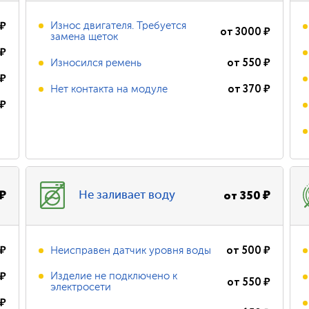
₽
Износ двигателя. Требуется
от
3000
₽
замена щеток
₽
от
550
₽
Износился ремень
₽
от
370
₽
Нет контакта на модуле
₽
₽
от
350
₽
Не заливает воду
₽
от
500
₽
Неисправен датчик уровня воды
₽
Изделие не подключено к
от
550
₽
электросети
₽