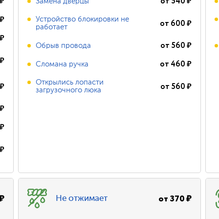
₽
от
540
₽
Замена дверцы
₽
Устройство блокировки не
от
600
₽
работает
₽
от
560
₽
Обрыв провода
₽
от
460
₽
Сломана ручка
Открылись лопасти
₽
от
560
₽
загрузочного люка
₽
₽
₽
₽
от
370
₽
Не отжимает