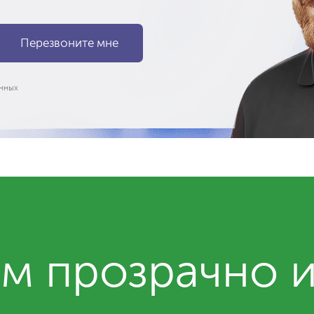
нных
м прозрачно 