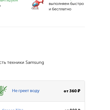
рантируем
выполняем быстро
о
и бесплатно
сть техники Samsung
от
360
₽
Не греет воду