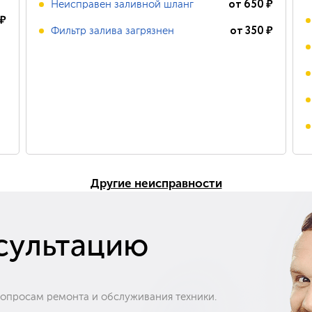
от
650
₽
Неисправен заливной шланг
₽
от
350
₽
Фильтр залива загрязнен
Другие неисправности
сультацию
вопросам ремонта и обслуживания техники.