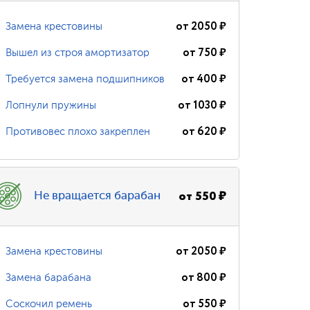
от
2050
₽
Замена крестовины
от
750
₽
Вышел из строя амортизатор
от
400
₽
Требуется замена подшипников
от
1030
₽
Лопнули пружины
от
620
₽
Противовес плохо закреплен
от
550
₽
Не вращается барабан
от
2050
₽
Замена крестовины
от
800
₽
Замена барабана
от
550
₽
Соскочил ремень