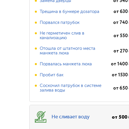
от
540
Замена дверцы
от
630
Трещина в бункере дозатора
от
740
Порвался патрубок
Не герметичен слив в
от
550
канализацию
Отошла от штатного места
от
270
манжета люка
от
1400
Порвалась манжета люка
от
1530
Пробит бак
Соскочил патрубок в системе
от
650
залива воды
от
500
Не сливает воду