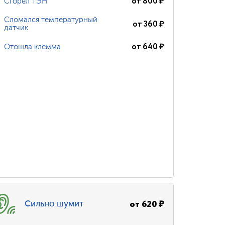
от
800
₽
Сгорел ТЭН
Сломался температурный
от
360
₽
датчик
от
640
₽
Отошла клемма
от
620
₽
Сильно шумит