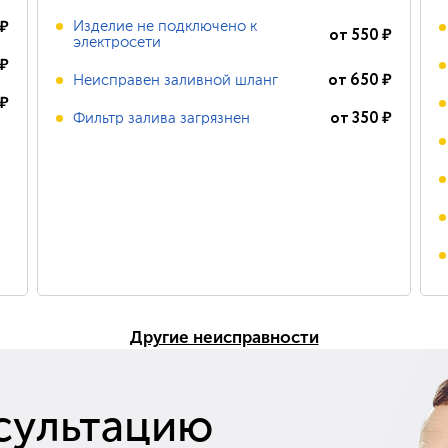
₽
Изделие не подключено к
от
550
₽
электросети
₽
от
650
₽
Неисправен заливной шланг
₽
от
350
₽
Фильтр залива загрязнен
Другие неисправности
сультацию