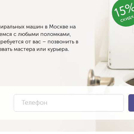
15
скид
иральных машин в Москве на
яемся с любыми поломками,
ребуется от вас – позвонить в
вать мастера или курьера.