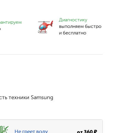
Диагностику
рантируем
выполняем быстро
о
и бесплатно
сть техники Samsung
от
360
₽
Не греет воду