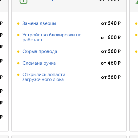
₽
от
540
₽
Замена дверцы
₽
Устройство блокировки не
от
600
₽
работает
₽
от
560
₽
Обрыв провода
₽
от
460
₽
Сломана ручка
Открылись лопасти
₽
от
560
₽
загрузочного люка
₽
₽
₽