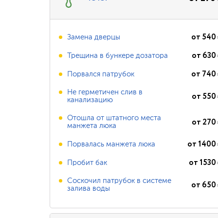
от
540
Замена дверцы
от
630
Трещина в бункере дозатора
от
740
Порвался патрубок
Не герметичен слив в
от
550
канализацию
Отошла от штатного места
от
270
манжета люка
от
1400
Порвалась манжета люка
от
1530
Пробит бак
Соскочил патрубок в системе
от
650
залива воды