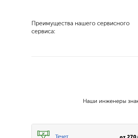
Диагностику
Преимущества нашего сервисного
100%
гарантируем
выполняем быстро
качество
сервиса:
и бесплатно
Наши инженеры знаю
от
270
Течет