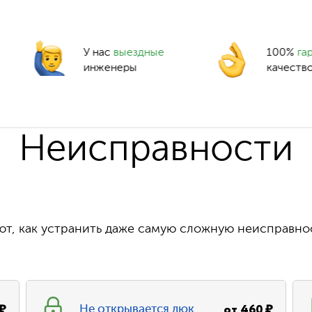
У нас
выездные
100%
га
инженеры
качеств
Неисправности
т, как устранить даже самую сложную неисправно
₽
от
460
₽
Не открывается люк