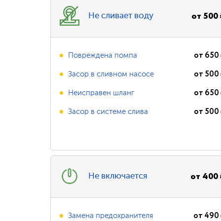
от
500
Не сливает воду
от
650
Повреждена помпа
от
500
Засор в сливном насосе
от
650
Неисправен шланг
от
500
Засор в системе слива
от
400
Не включается
от
490
Замена предохранителя