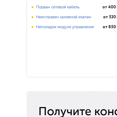
от
400
Порван сетевой кабель
от
530
Неисправен заливной клапан
от
850
Неполадки модуля управления
Получите кон