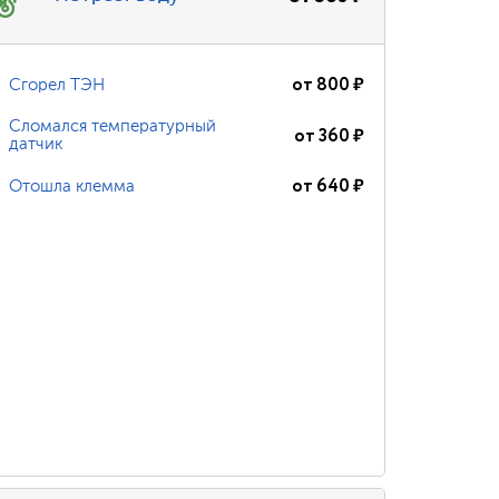
от
800
₽
Сгорел ТЭН
Сломался температурный
от
360
₽
датчик
от
640
₽
Отошла клемма