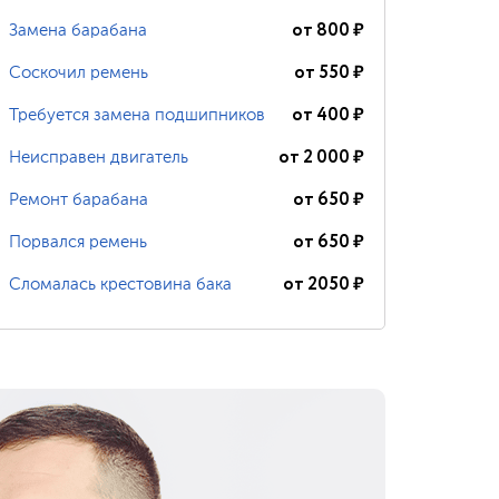
от
800
₽
Замена барабана
от
550
₽
Соскочил ремень
от
400
₽
Требуется замена подшипников
от
2 000
₽
Неисправен двигатель
от
650
₽
Ремонт барабана
от
650
₽
Порвался ремень
от
2050
₽
Сломалась крестовина бака