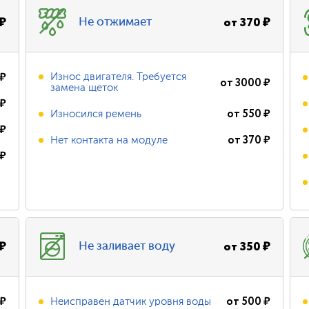
₽
от
370
₽
Не отжимает
₽
Износ двигателя. Требуется
от
3000
₽
замена щеток
₽
от
550
₽
Износился ремень
₽
от
370
₽
Нет контакта на модуле
₽
₽
от
350
₽
Не заливает воду
₽
от
500
₽
Неисправен датчик уровня воды