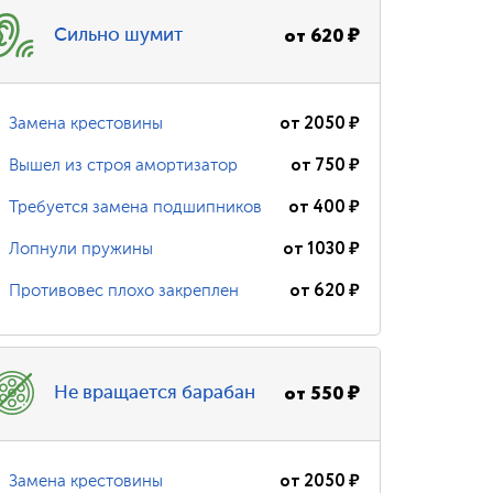
от
620
₽
Сильно шумит
от
2050
₽
Замена крестовины
от
750
₽
Вышел из строя амортизатор
от
400
₽
Требуется замена подшипников
от
1030
₽
Лопнули пружины
от
620
₽
Противовес плохо закреплен
от
550
₽
Не вращается барабан
от
2050
₽
Замена крестовины