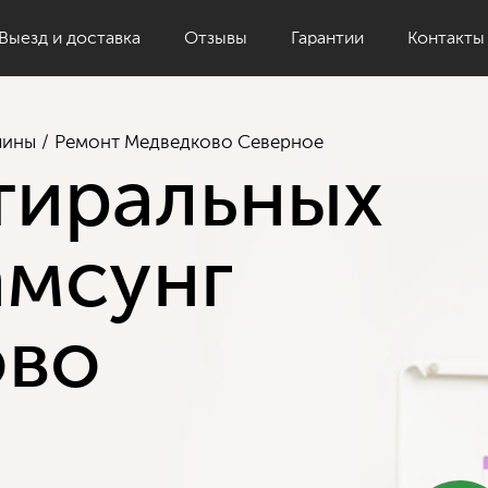
Выезд и доставка
Отзывы
Гарантии
Контакты
шины
Ремонт Медведково Северное
тиральных
мсунг
ово
е