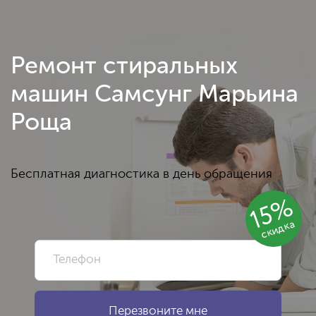
Ремонт стиральных
машин Самсунг Марьина
Роща
Бесплатная диагностика в день обращения
15%
скидка