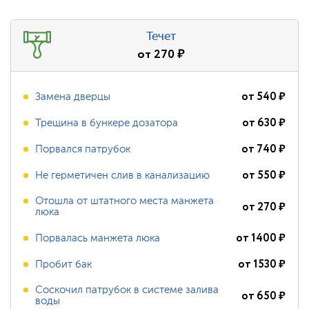
Течет
от
270
₽
от
540
₽
Замена дверцы
от
630
₽
Трещина в бункере дозатора
от
740
₽
Порвался патрубок
от
550
₽
Не герметичен слив в канализацию
Отошла от штатного места манжета
от
270
₽
люка
от
1400
₽
Порвалась манжета люка
от
1530
₽
Пробит бак
Соскочил патрубок в системе залива
от
650
₽
воды