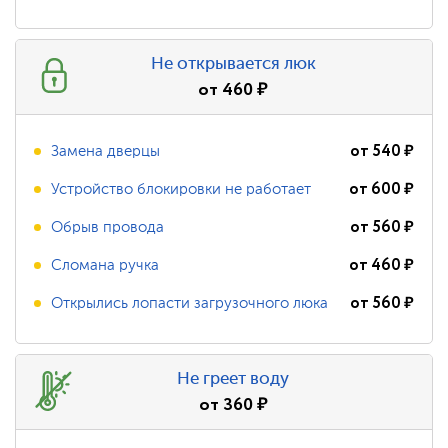
Не открывается люк
от
460
₽
от
540
₽
Замена дверцы
от
600
₽
Устройство блокировки не работает
от
560
₽
Обрыв провода
от
460
₽
Сломана ручка
от
560
₽
Открылись лопасти загрузочного люка
Не греет воду
от
360
₽