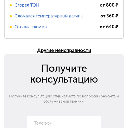
от
800
₽
Сгорел ТЭН
от
360
₽
Сломался температурный датчик
от
640
₽
Отошла клемма
Другие неисправности
Получите
консультацию
Получите консультацию специалиста по вопросам ремонта и
обслуживания техники.