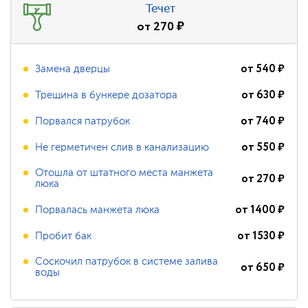
Течет
от
270
₽
от
540
₽
Замена дверцы
от
630
₽
Трещина в бункере дозатора
от
740
₽
Порвался патрубок
от
550
₽
Не герметичен слив в канализацию
Отошла от штатного места манжета
от
270
₽
люка
от
1400
₽
Порвалась манжета люка
от
1530
₽
Пробит бак
Соскочил патрубок в системе залива
от
650
₽
воды