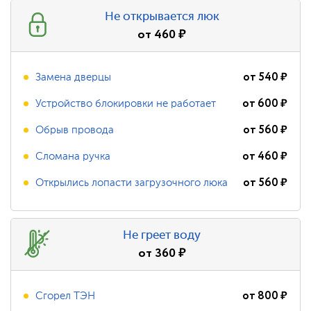
Не открывается люк
от
460
₽
от
540
₽
Замена дверцы
от
600
₽
Устройство блокировки не работает
от
560
₽
Обрыв провода
от
460
₽
Сломана ручка
от
560
₽
Открылись лопасти загрузочного люка
Не греет воду
от
360
₽
от
800
₽
Сгорел ТЭН