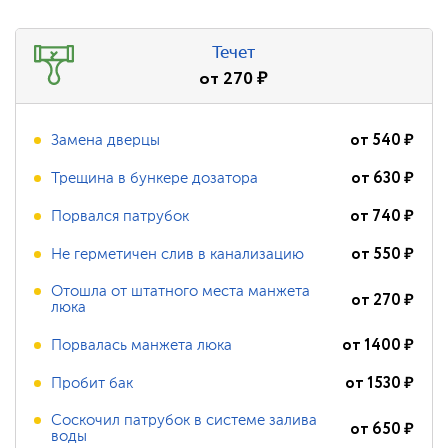
Течет
от
270
₽
от
540
₽
Замена дверцы
от
630
₽
Трещина в бункере дозатора
от
740
₽
Порвался патрубок
от
550
₽
Не герметичен слив в канализацию
Отошла от штатного места манжета
от
270
₽
люка
от
1400
₽
Порвалась манжета люка
от
1530
₽
Пробит бак
Соскочил патрубок в системе залива
от
650
₽
воды