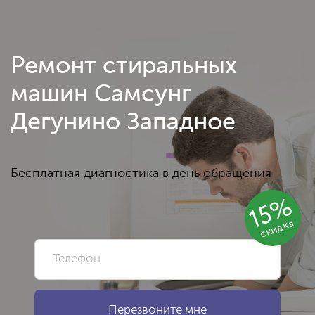
Ремонт стиральных
машин Самсунг
Дегунино Западное
Бесплатная диагностика в день обращения
15%
скидка