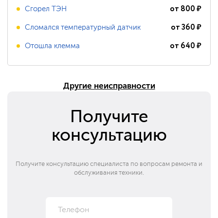
от
800
₽
Сгорел ТЭН
от
360
₽
Сломался температурный датчик
от
640
₽
Отошла клемма
Другие неисправности
Получите
консультацию
Получите консультацию специалиста по вопросам ремонта и
обслуживания техники.