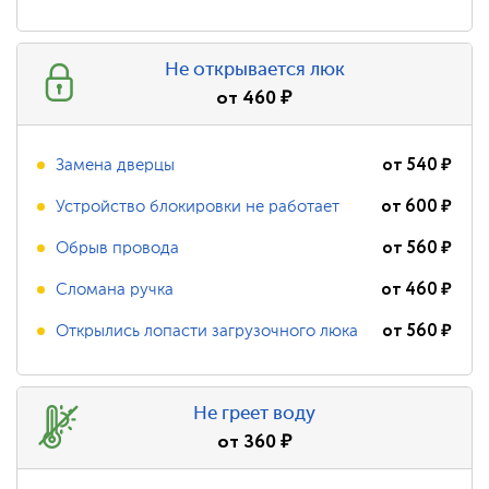
Не открывается люк
от
460
₽
от
540
₽
Замена дверцы
от
600
₽
Устройство блокировки не работает
от
560
₽
Обрыв провода
от
460
₽
Сломана ручка
от
560
₽
Открылись лопасти загрузочного люка
Не греет воду
от
360
₽