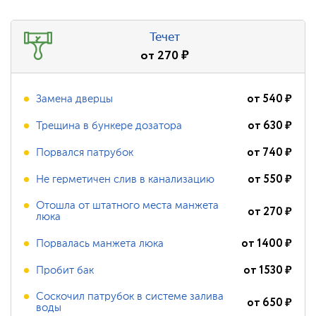
Течет
от
270
₽
от
540
₽
Замена дверцы
от
630
₽
Трещина в бункере дозатора
от
740
₽
Порвался патрубок
от
550
₽
Не герметичен слив в канализацию
Отошла от штатного места манжета
от
270
₽
люка
от
1400
₽
Порвалась манжета люка
от
1530
₽
Пробит бак
Соскочил патрубок в системе залива
от
650
₽
воды