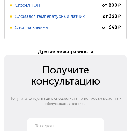
от
800
₽
Сгорел ТЭН
от
360
₽
Сломался температурный датчик
от
640
₽
Отошла клемма
Другие неисправности
Получите
консультацию
Получите консультацию специалиста по вопросам ремонта и
обслуживания техники.