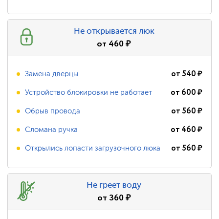
Не открывается люк
от
460
₽
от
540
₽
Замена дверцы
от
600
₽
Устройство блокировки не работает
от
560
₽
Обрыв провода
от
460
₽
Сломана ручка
от
560
₽
Открылись лопасти загрузочного люка
Не греет воду
от
360
₽