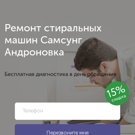
Ремонт стиральных
машин Самсунг
Андроновка
Бесплатная диагностика в день обращения
15%
скидка