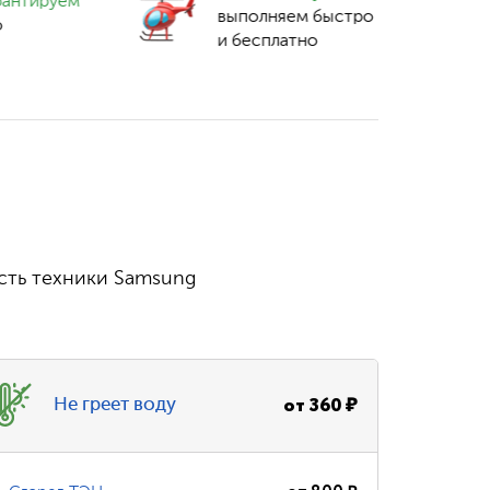
рантируем
выполняем быстро
о
и бесплатно
сть техники Samsung
от
360
₽
Не греет воду