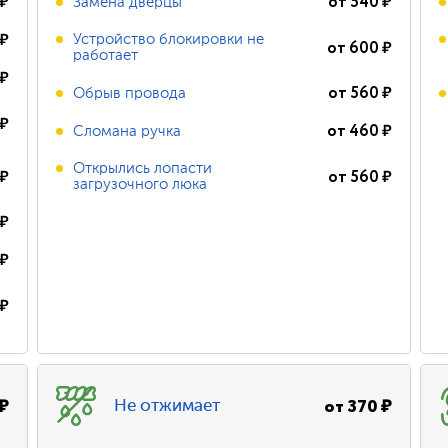
₽
от
540
₽
Замена дверцы
₽
Устройство блокировки не
от
600
₽
работает
₽
от
560
₽
Обрыв провода
₽
от
460
₽
Сломана ручка
Открылись лопасти
₽
от
560
₽
загрузочного люка
₽
₽
₽
₽
от
370
₽
Не отжимает