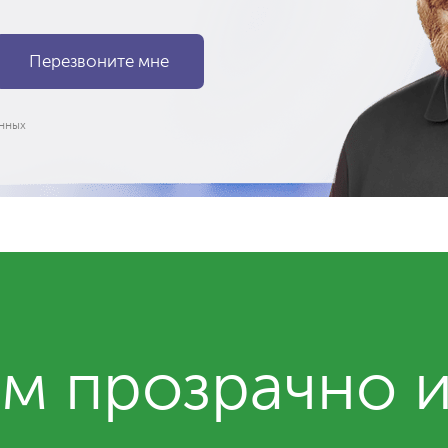
нных
м прозрачно 