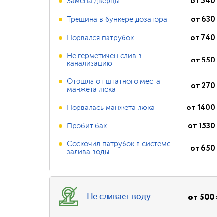
от
540
Замена дверцы
от
630
Трещина в бункере дозатора
от
740
Порвался патрубок
Не герметичен слив в
от
550
канализацию
Отошла от штатного места
от
270
манжета люка
от
1400
Порвалась манжета люка
от
1530
Пробит бак
Соскочил патрубок в системе
от
650
залива воды
от
500
Не сливает воду