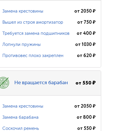
от
2050
₽
Замена крестовины
от
750
₽
Вышел из строя амортизатор
от
400
₽
Требуется замена подшипников
от
1030
₽
Лопнули пружины
от
620
₽
Противовес плохо закреплен
от
550
₽
Не вращается барабан
от
2050
₽
Замена крестовины
от
800
₽
Замена барабана
от
550
₽
Соскочил ремень