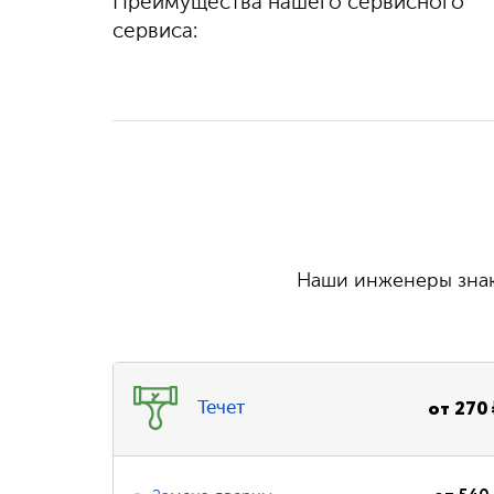
Преимущества нашего сервисного
100%
гарантируем
выполняем быстро
качество
сервиса:
и бесплатно
Наши инженеры знаю
от
270
Течет