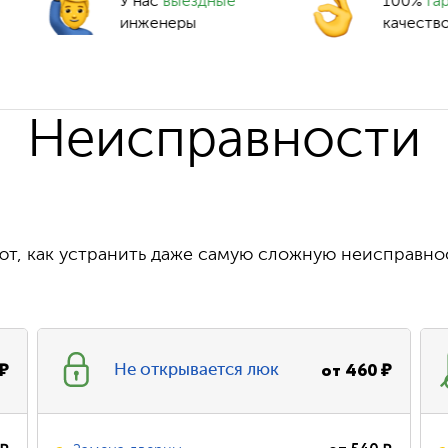
У нас
выездные
100%
га
инженеры
качеств
Неисправности
т, как устранить даже самую сложную неисправно
₽
от
460
₽
Не открывается люк