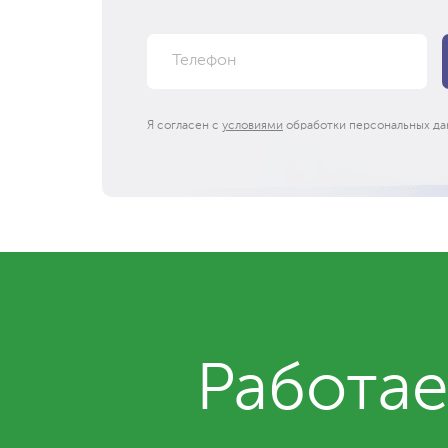
Я согласен с
условиями
обработки персональных да
Работае