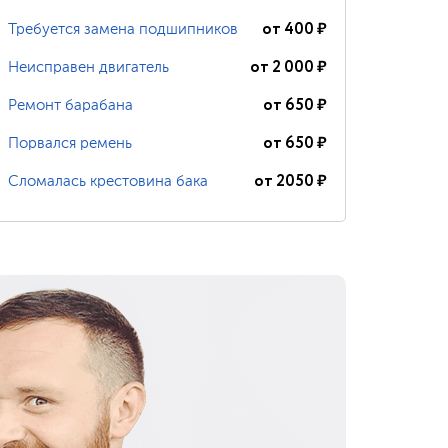
от
400
₽
Требуется замена подшипников
от
2 000
₽
Неисправен двигатель
от
650
₽
Ремонт барабана
от
650
₽
Порвался ремень
от
2050
₽
Сломалась крестовина бака