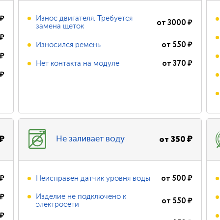
₽
Износ двигателя. Требуется
от
3000
₽
замена щеток
₽
от
550
₽
Износился ремень
₽
от
370
₽
Нет контакта на модуле
₽
₽
от
350
₽
Не заливает воду
₽
от
500
₽
Неисправен датчик уровня воды
₽
Изделие не подключено к
от
550
₽
электросети
₽