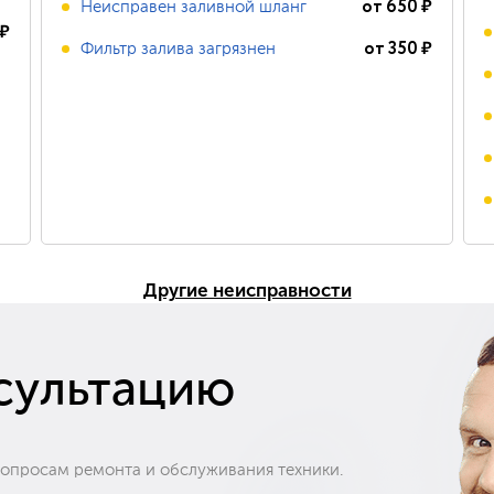
от
650
₽
Неисправен заливной шланг
₽
от
350
₽
Фильтр залива загрязнен
Другие неисправности
сультацию
вопросам ремонта и обслуживания техники.