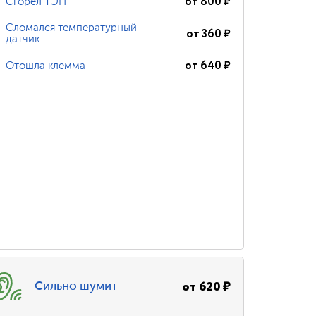
от
800
₽
Сгорел ТЭН
Сломался температурный
от
360
₽
датчик
от
640
₽
Отошла клемма
от
620
₽
Сильно шумит