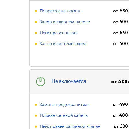
от
650
Повреждена помпа
от
500
Засор в сливном насосе
от
650
Неисправен шланг
от
500
Засор в системе слива
от
400
Не включается
от
490
Замена предохранителя
от
400
Порван сетевой кабель
от
530
Неисправен заливной клапан