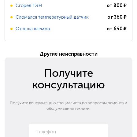
от
800
₽
Сгорел ТЭН
от
360
₽
Сломался температурный датчик
от
640
₽
Отошла клемма
Другие неисправности
Получите
консультацию
Получите консультацию специалиста по вопросам ремонта и
обслуживания техники.