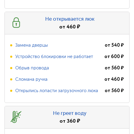
Не открывается люк
от
460
₽
от
540
₽
Замена дверцы
от
600
₽
Устройство блокировки не работает
от
560
₽
Обрыв провода
от
460
₽
Сломана ручка
от
560
₽
Открылись лопасти загрузочного люка
Не греет воду
от
360
₽