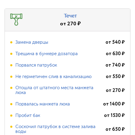
Течет
от
270
₽
от
540
₽
Замена дверцы
от
630
₽
Трещина в бункере дозатора
от
740
₽
Порвался патрубок
от
550
₽
Не герметичен слив в канализацию
Отошла от штатного места манжета
от
270
₽
люка
от
1400
₽
Порвалась манжета люка
от
1530
₽
Пробит бак
Соскочил патрубок в системе залива
от
650
₽
воды