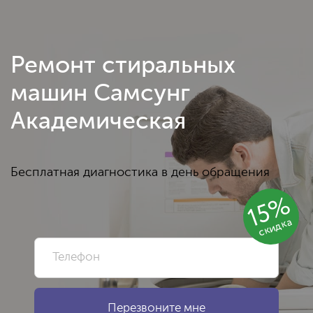
Ремонт стиральных
машин Самсунг
Академическая
Бесплатная диагностика в день обращения
15%
скидка