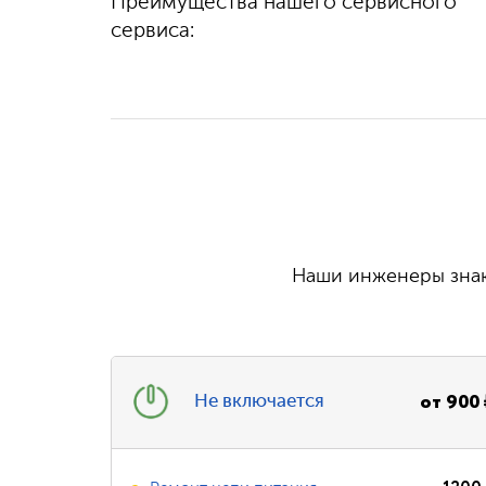
Преимущества нашего сервисного
100%
гарантируем
выполняем быстро
качество
сервиса:
и бесплатно
Наши инженеры знаю
от
900
Не включается