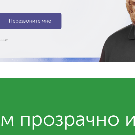
нных
м прозрачно 