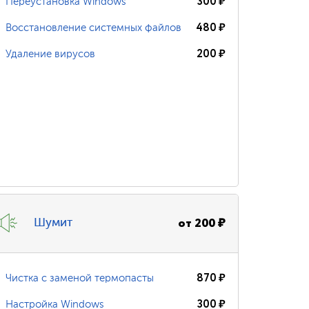
300
₽
Переустановка Windows
480
₽
Восстановление системных файлов
200
₽
Удаление вирусов
от
200
₽
Шумит
870
₽
Чистка с заменой термопасты
300
₽
Настройка Windows