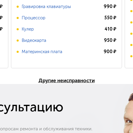
₽
990
₽
Гравировка клавиатуры
₽
550
₽
Процессор
₽
410
₽
Кулер
950
₽
Видеокарта
900
₽
Материнская плата
Другие неисправности
сультацию
вопросам ремонта и обслуживания техники.