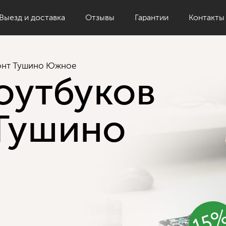
Выезд и доставка
Отзывы
Гарантии
Контакты
онт Тушино Южное
оутбуков
Тушино
15