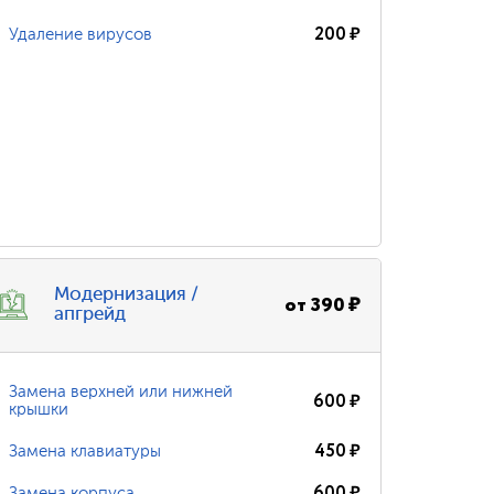
200
₽
Удаление вирусов
Модернизация /
от
390
₽
апгрейд
Замена верхней или нижней
600
₽
крышки
450
₽
Замена клавиатуры
600
₽
Замена корпуса