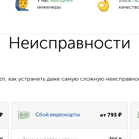
У нас
выездные
100%
га
инженеры
качеств
Неисправности
т, как устранить даже самую сложную неисправно
₽
от
795
₽
Сбой видеокарты