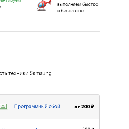
рантируем
выполняем быстро
о
и бесплатно
сть техники Samsung
от
200
₽
Программный сбой