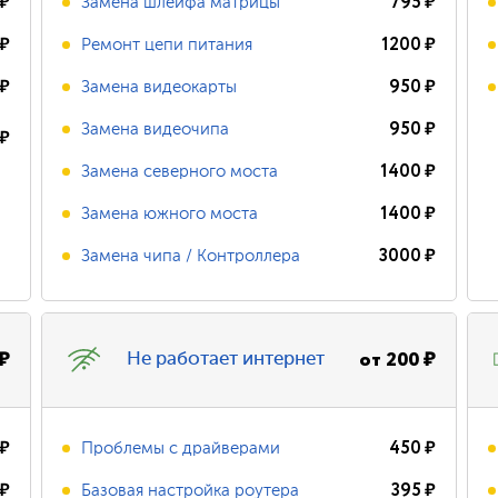
₽
795
₽
Замена шлейфа матрицы
₽
1200
₽
Ремонт цепи питания
₽
950
₽
Замена видеокарты
950
₽
Замена видеочипа
₽
1400
₽
Замена северного моста
1400
₽
Замена южного моста
3000
₽
Замена чипа / Контроллера
₽
от
200
₽
Не работает интернет
₽
450
₽
Проблемы с драйверами
₽
395
₽
Базовая настройка роутера