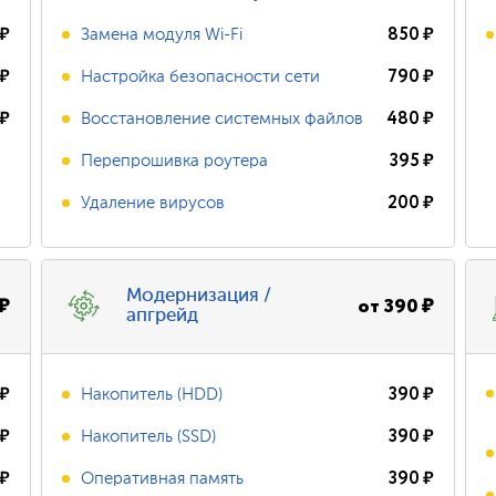
₽
850
₽
Замена модуля Wi-Fi
₽
790
₽
Настройка безопасности сети
₽
480
₽
Восстановление системных файлов
395
₽
Перепрошивка роутера
200
₽
Удаление вирусов
Модернизация /
₽
от
390
₽
апгрейд
₽
390
₽
Накопитель (HDD)
₽
390
₽
Накопитель (SSD)
₽
390
₽
Оперативная память