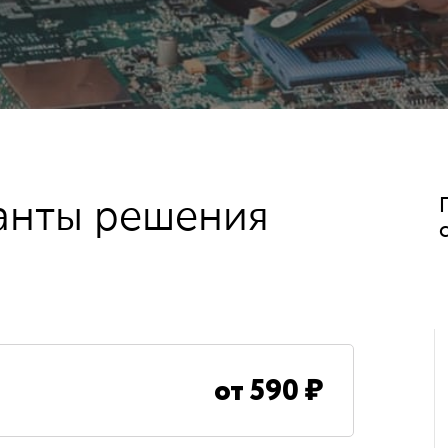
анты решения
от
590
₽