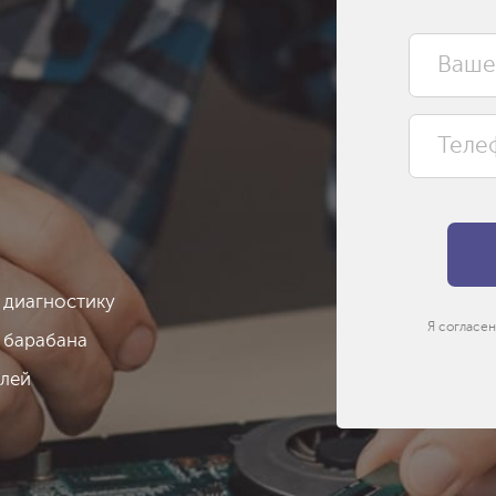
 диагностику
Я согласен
 барабана
алей