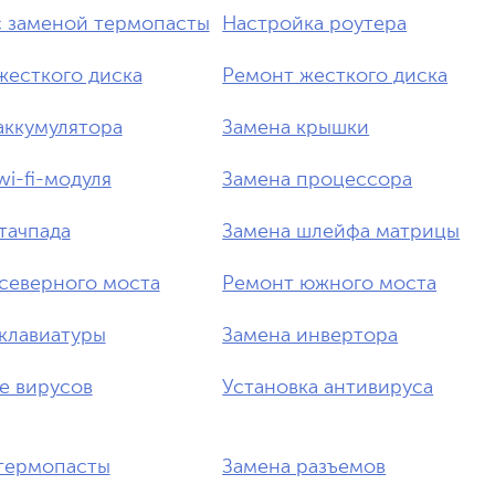
с заменой термопасты
Настройка роутера
жесткого диска
Ремонт жесткого диска
аккумулятора
Замена крышки
wi-fi-модуля
Замена процессора
тачпада
Замена шлейфа матрицы
северного моста
Ремонт южного моста
клавиатуры
Замена инвертора
е вирусов
Установка антивируса
термопасты
Замена разъемов