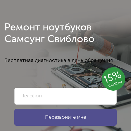
Ремонт ноутбуков
Самсунг Свиблово
Бесплатная диагностика в день обращения
15%
скидка