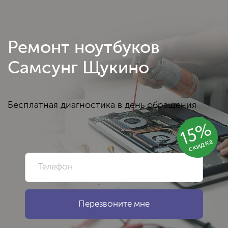
Ремонт ноутбуков
Самсунг Щукино
Бесплатная диагностика в день обращения
15%
скидка