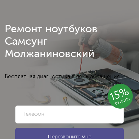
Ремонт ноутбуков
Самсунг
Молжаниновский
Бесплатная диагностика в день обращения
15%
скидка