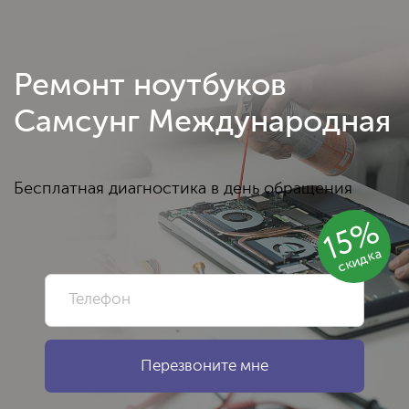
Ремонт ноутбуков
Самсунг Международная
Бесплатная диагностика в день обращения
15%
скидка