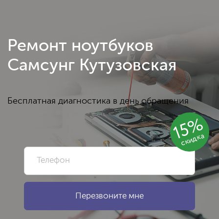
Ремонт ноутбуков
Самсунг Кутузовская
Бесплатная диагностика в день обращения
15%
скидка