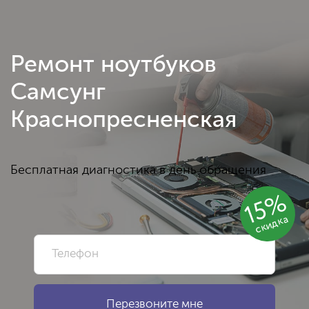
Ремонт ноутбуков
Самсунг
Краснопресненская
Бесплатная диагностика в день обращения
15%
скидка