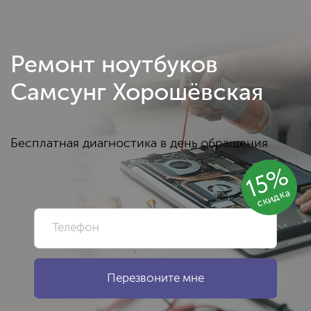
Ремонт ноутбуков
Самсунг Хорошёвская
Бесплатная диагностика в день обращения
15%
скидка