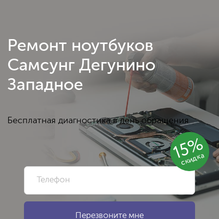
Ремонт ноутбуков
Самсунг Дегунино
Западное
Бесплатная диагностика в день обращения
15%
скидка