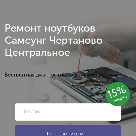
Ремонт ноутбуков
Самсунг Чертаново
Центральное
Бесплатная диагностика в день обращения
15%
скидка