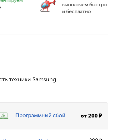
рантируем
выполняем быстро
о
и бесплатно
сть техники Samsung
от
200
₽
Программный сбой