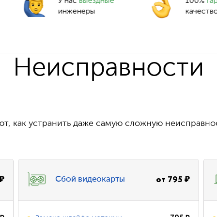
У нас
выездные
100%
га
инженеры
качеств
Неисправности
т, как устранить даже самую сложную неисправно
₽
от
795
₽
Сбой видеокарты