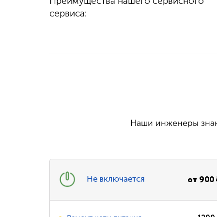
Преимущества нашего сервисного
100%
гарантируем
выполняем быстро
качество
сервиса:
и бесплатно
Наши инженеры знаю
от
900
Не включается