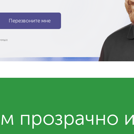
нных
м прозрачно 