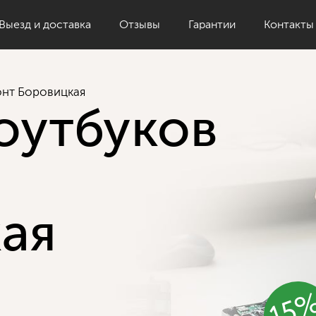
Выезд и доставка
Отзывы
Гарантии
Контакты
нт Боровицкая
оутбуков
ая
15