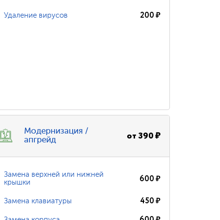
200
₽
Удаление вирусов
Модернизация /
от
390
₽
апгрейд
Замена верхней или нижней
600
₽
крышки
450
₽
Замена клавиатуры
600
₽
Замена корпуса