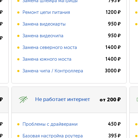
₽
795
₽
Замена шлейфа матрицы
₽
1200
₽
Ремонт цепи питания
₽
950
₽
Замена видеокарты
950
₽
Замена видеочипа
₽
1400
₽
Замена северного моста
1400
₽
Замена южного моста
3000
₽
Замена чипа / Контроллера
₽
от
200
₽
Не работает интернет
₽
450
₽
Проблемы с драйверами
₽
395
₽
Базовая настройка роутера