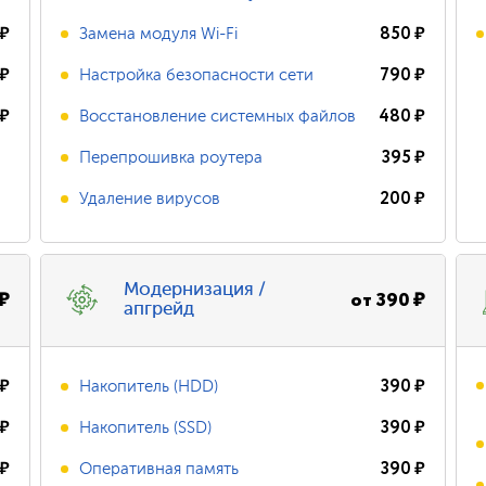
₽
850
₽
Замена модуля Wi-Fi
₽
790
₽
Настройка безопасности сети
₽
480
₽
Восстановление системных файлов
395
₽
Перепрошивка роутера
200
₽
Удаление вирусов
Модернизация /
₽
от
390
₽
апгрейд
₽
390
₽
Накопитель (HDD)
₽
390
₽
Накопитель (SSD)
₽
390
₽
Оперативная память