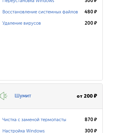
300
₽
Переустановка Windows
480
₽
Восстановление системных файлов
200
₽
Удаление вирусов
от
200
₽
Шумит
870
₽
Чистка с заменой термопасты
300
₽
Настройка Windows