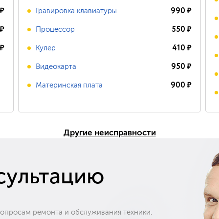
₽
990
₽
Гравировка клавиатуры
₽
550
₽
Процессор
₽
410
₽
Кулер
950
₽
Видеокарта
900
₽
Материнская плата
Другие неисправности
сультацию
вопросам ремонта и обслуживания техники.