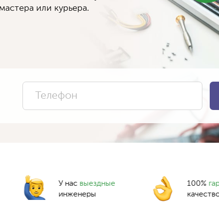
мастера или курьера.
У нас
выездные
100%
га
инженеры
качеств