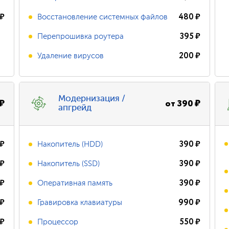
₽
480
₽
Восстановление системных файлов
395
₽
Перепрошивка роутера
200
₽
Удаление вирусов
Модернизация /
₽
от
390
₽
апгрейд
₽
390
₽
Накопитель (HDD)
₽
390
₽
Накопитель (SSD)
₽
390
₽
Оперативная память
₽
990
₽
Гравировка клавиатуры
₽
550
₽
Процессор