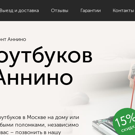
Выезд и доставка
Отзывы
Гарантии
Контакты
нт Аннино
оутбуков
Аннино
15
утбуков в Москве на дому или
скид
юбыми поломками, независимо
 вас – позвонить в нашу