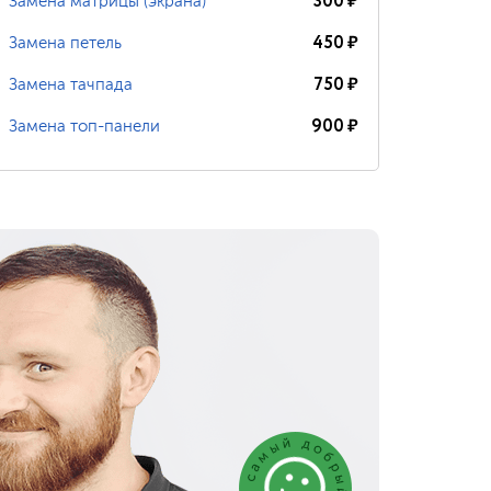
300
₽
Замена матрицы (экрана)
450
₽
Замена петель
750
₽
Замена тачпада
900
₽
Замена топ-панели