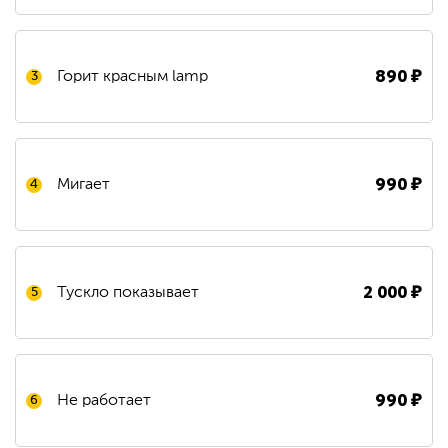
890
₽
Горит красным lamp
3
990
₽
Мигает
4
2 000
₽
Тускло показывает
5
990
₽
Не работает
6