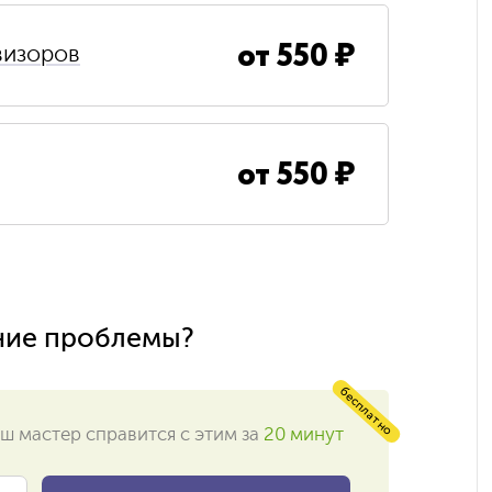
от
550
₽
визоров
от
550
₽
ние проблемы?
бесплатно
ш мастер справится с этим за
20 минут