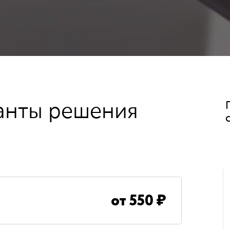
анты решения
от
550
₽