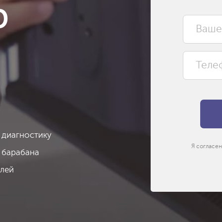
р
 диагностику
Я согласен
 барабана
алей