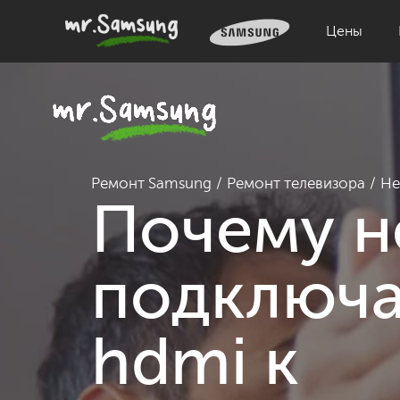
Цены
Ремонт Samsung
Ремонт телевизора
Не
Почему н
подключа
hdmi к