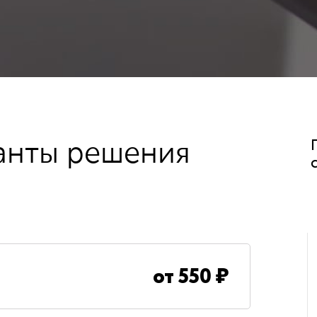
анты решения
от
550
₽