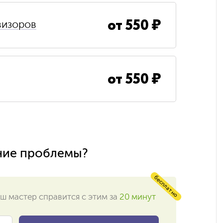
от
550
₽
визоров
от
550
₽
ние проблемы?
бесплатно
ш мастер справится с этим за
20 минут