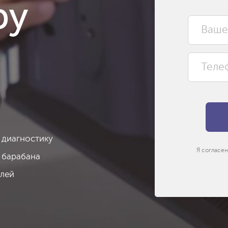
ру
 диагностику
Я согласен
 барабана
алей