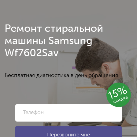
Ремонт стиральной
машины Samsung
Wf7602Sav
Бесплатная диагностика в день обращения
15%
скидка