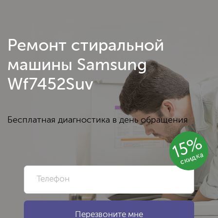
Ремонт стиральной
машины Samsung
Wf7452Suv
Бесплатная диагностика в день обращения
15%
скидка