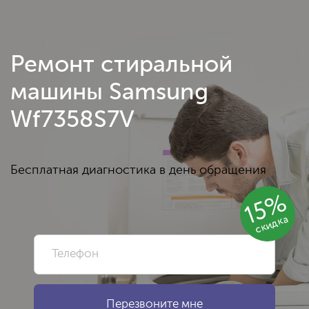
Ремонт стиральной
машины Samsung
Wf7358S7V
Бесплатная диагностика в день обращения
15%
скидка