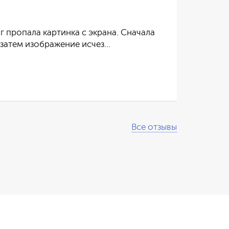
г пропала картинка с экрана. Сначала
Тел
 затем изображение исчез…
пос
Чит
Все отзывы