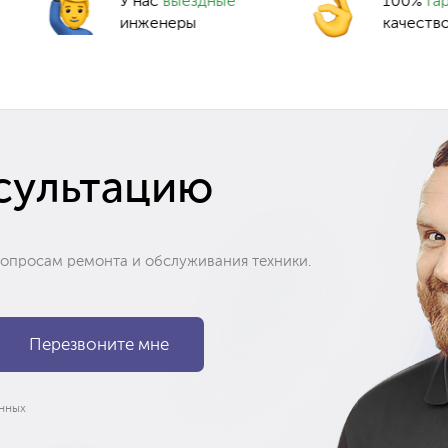
У нас
выездные
100%
га
инженеры
качеств
сультацию
вопросам ремонта и обслуживания техники.
нных