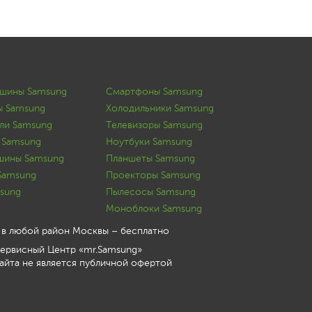
ашины Samsung
Смартфоны Samsung
ы Samsung
Холодильники Samsung
ли Samsung
Телевизоры Samsung
 Samsung
Ноутбуки Samsung
шины Samsung
Планшеты Samsung
Samsung
Проекторы Samsung
sung
Пылесосы Samsung
Моноблоки Samsung
 в любой район Москвы – бесплатно
ервисный Центр «mr.Samsung»
йта не является публичной офертой