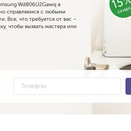
15
Samsung Wd806U2Gawq в
скид
вно справляемся с любыми
. Все, что требуется от вас –
ку, чтобы вызвать мастера или