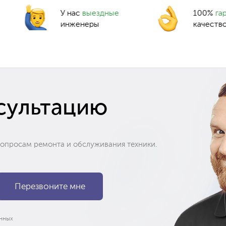
У нас
выездные
100%
га
инженеры
качеств
сультацию
вопросам ремонта и обслуживания техники.
нных