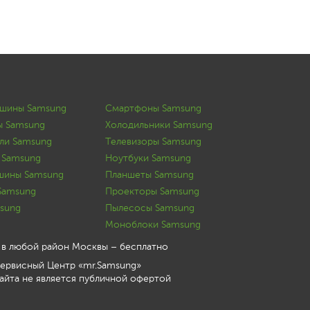
ашины Samsung
Смартфоны Samsung
ы Samsung
Холодильники Samsung
ли Samsung
Телевизоры Samsung
 Samsung
Ноутбуки Samsung
шины Samsung
Планшеты Samsung
Samsung
Проекторы Samsung
sung
Пылесосы Samsung
Моноблоки Samsung
 в любой район Москвы – бесплатно
ервисный Центр «mr.Samsung»
йта не является публичной офертой