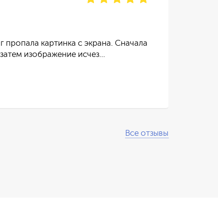
отзы
г пропала картинка с экрана. Сначала
Тел
 затем изображение исчез…
пос
Чит
Все отзывы