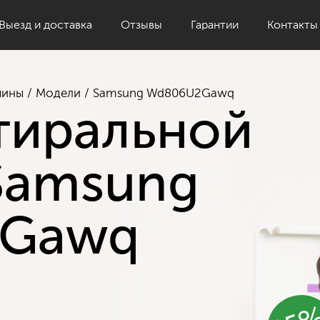
Выезд и доставка
Отзывы
Гарантии
Контакты
шины
Модели
Samsung Wd806U2Gawq
тиральной
Samsung
Gawq