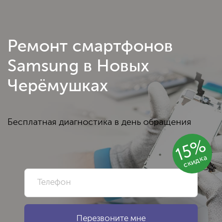
Ремонт смартфонов
Samsung в Новых
Черёмушках
Бесплатная диагностика в день обращения
15%
скидка