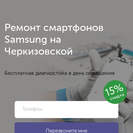
Ремонт смартфонов
Samsung на
Черкизовской
Бесплатная диагностика в день обращения
15%
скидка