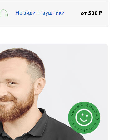
от
500
₽
Не видит наушники