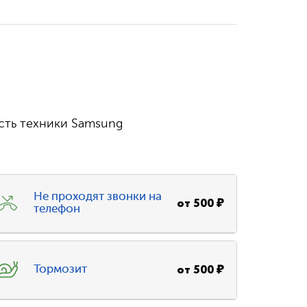
сть техники Samsung
Не проходят звонки на
от
500
₽
телефон
от
500
₽
Тормозит