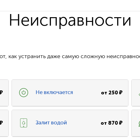
Неисправности
т, как устранить даже самую сложную неисправно
₽
от
250
₽
Не включается
₽
от
870
₽
Залит водой