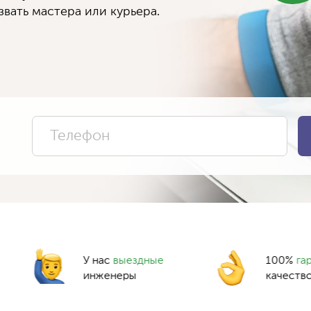
вать мастера или курьера.
У нас
выездные
100%
га
инженеры
качеств