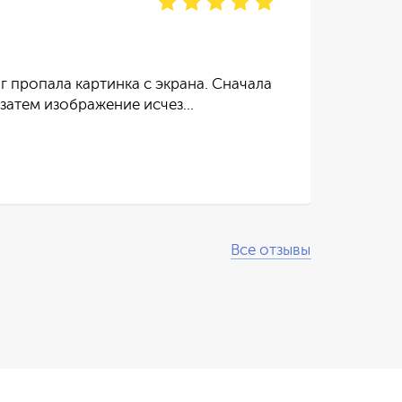
отзы
г пропала картинка с экрана. Сначала
Тел
 затем изображение исчез…
пос
Чит
Все отзывы