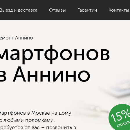
Выезд и доставка
Отзывы
Гарантии
Контакты
емонт Аннино
мартфонов
в Аннино
15
артфонов в Москве на дому
скид
 с любыми поломками,
ребуется от вас – позвонить в