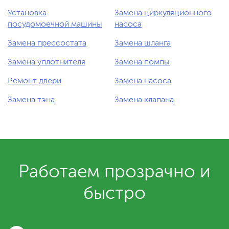
Установка
Замена циркуляционного
посудомоечной машины
насоса
Замена прессостата
Замена шланга
Замена уплотнителя
Замена помпы
Ремонт двери
Замена насоса
Замена тэна
Замена клапана
Работаем прозрачно и
быстро