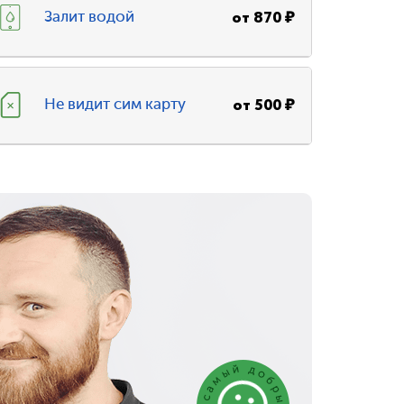
от
870
₽
Залит водой
от
500
₽
Не видит сим карту