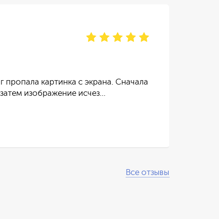
Ир
отзы
г пропала картинка с экрана. Сначала
Тел
 затем изображение исчез…
пос
Чит
Все отзывы