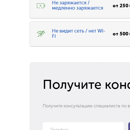
Не заряжается /
от
250
медленно заряжается
Не видит сеть / нет Wi-
от
500
Fi
Получите кон
Получите консультацию специалиста по 