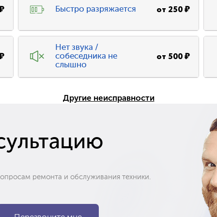
₽
от
250
₽
Быстро разряжается
Нет звука /
₽
от
500
₽
собеседника не
слышно
Другие неисправности
сультацию
вопросам ремонта и обслуживания техники.