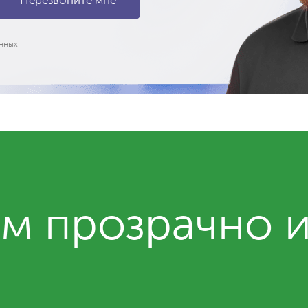
нных
м прозрачно 