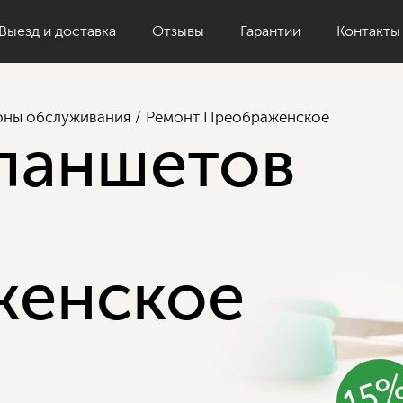
Выезд и доставка
Отзывы
Гарантии
Контакты
оны обслуживания
Ремонт Преображенское
ланшетов
женское
15