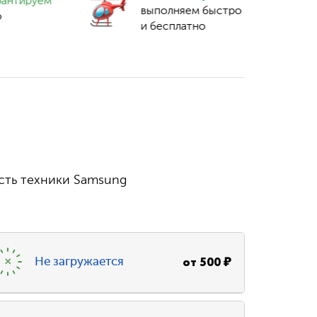
рантируем
выполняем быстро
о
и бесплатно
сть техники Samsung
от
500
₽
Не загружается