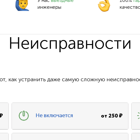
У нас
выездные
100%
га
инженеры
качеств
Неисправности
т, как устранить даже самую сложную неисправно
₽
от
250
₽
Не включается