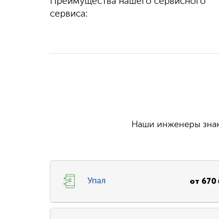
Преимущества нашего сервисного
100%
гарантируем
выполняем быстро
качество
сервиса:
и бесплатно
Наши инженеры знаю
от
670
Упал