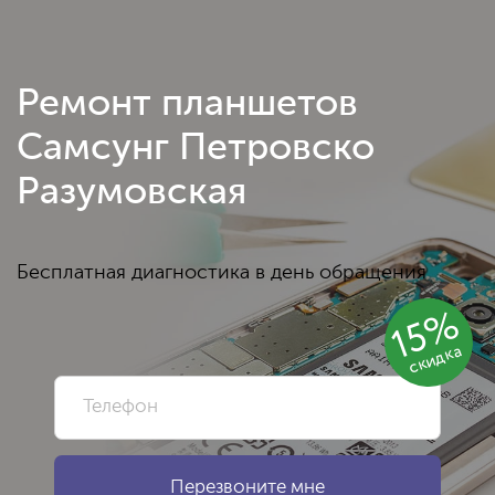
Ремонт планшетов
Самсунг Петровско
Разумовская
Бесплатная диагностика в день обращения
15%
скидка