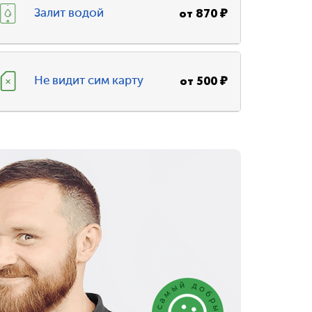
от
870
₽
Залит водой
от
500
₽
Не видит сим карту