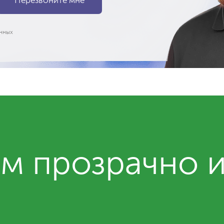
нных
м прозрачно 