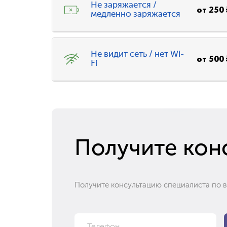
Не заряжается /
от
250
медленно заряжается
Не видит сеть / нет Wi-
от
500
Fi
Получите кон
Получите консультацию специалиста по 