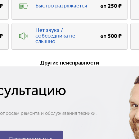
₽
от
250
₽
Быстро разряжается
Нет звука /
₽
от
500
₽
собеседника не
слышно
Другие неисправности
сультацию
вопросам ремонта и обслуживания техники.