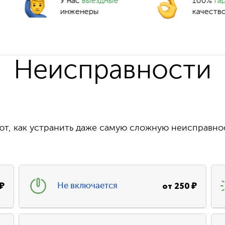
У нас
выездные
100%
га
инженеры
качеств
Неисправности
т, как устранить даже самую сложную неисправно
₽
от
250
₽
Не включается