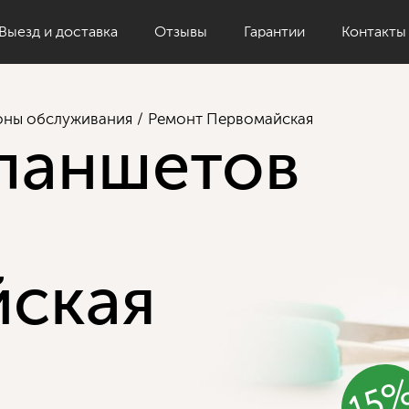
Выезд и доставка
Отзывы
Гарантии
Контакты
оны обслуживания
Ремонт Первомайская
ланшетов
ская
15