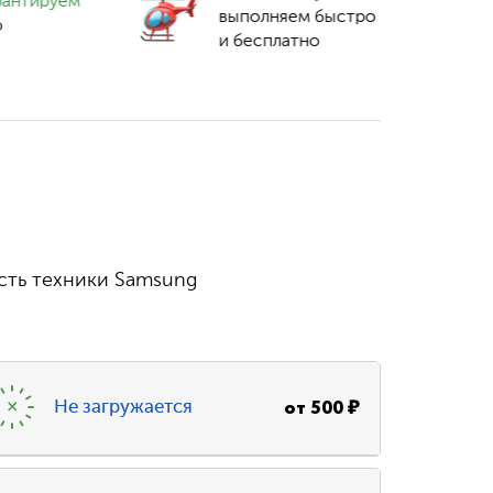
рантируем
выполняем быстро
о
и бесплатно
сть техники Samsung
от
500
₽
Не загружается