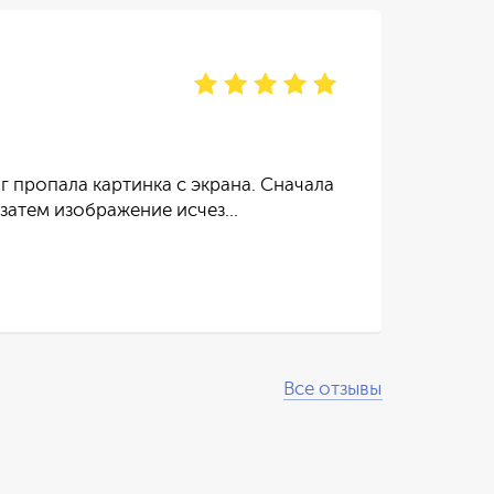
Ир
отзы
г пропала картинка с экрана. Сначала
Тел
 затем изображение исчез…
пос
Чит
Все отзывы