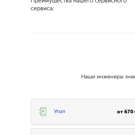
Преимущества нашего сервисного
100%
гарантируем
выполняем быстро
качество
сервиса:
и бесплатно
Наши инженеры знаю
от
670
Упал