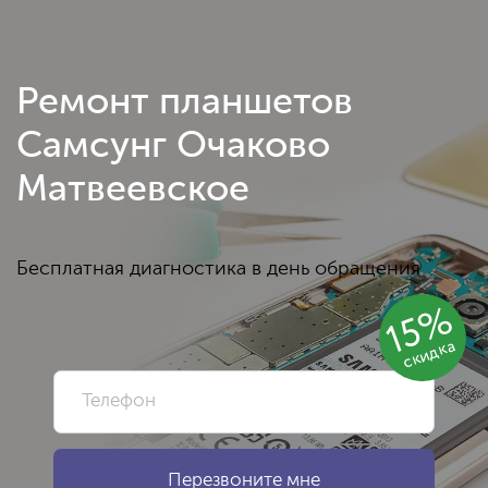
Ремонт планшетов
Самсунг Очаково
Матвеевское
Бесплатная диагностика в день обращения
15%
скидка