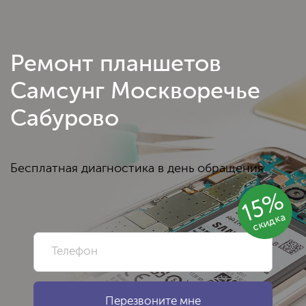
Ремонт планшетов
Самсунг Москворечье
Сабурово
Бесплатная диагностика в день обращения
15%
скидка