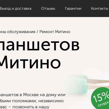
Выезд и доставка
Отзывы
Гарантии
Контакты
оны обслуживания
Ремонт Митино
ланшетов
Митино
15
аншетов в Москве на дому или
скид
юбыми поломками, независимо
 вас – позвонить в нашу