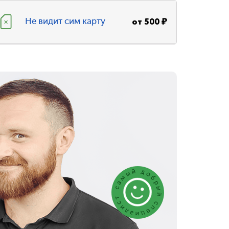
от
500
₽
Не видит сим карту