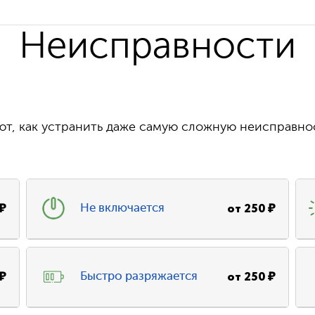
Неисправности
т, как устранить даже самую сложную неисправно
₽
от
250
₽
Не включается
₽
от
250
₽
Быстро разряжается