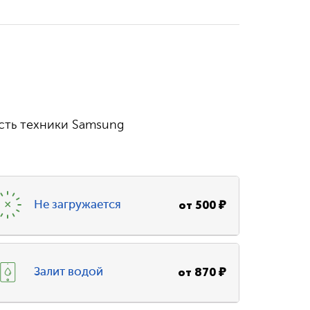
сть техники Samsung
от
500
₽
Не загружается
от
870
₽
Залит водой