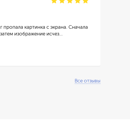
отзы
г пропала картинка с экрана. Сначала
Тел
 затем изображение исчез…
пос
Чит
Все отзывы