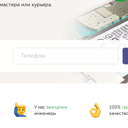
мастера или курьера.
У нас
выездные
100%
га
инженеры
качеств