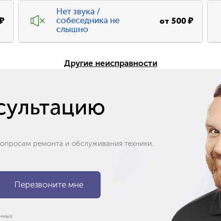
Нет звука /
₽
от
500
₽
собеседника не
слышно
Другие неисправности
сультацию
вопросам ремонта и обслуживания техники.
нных