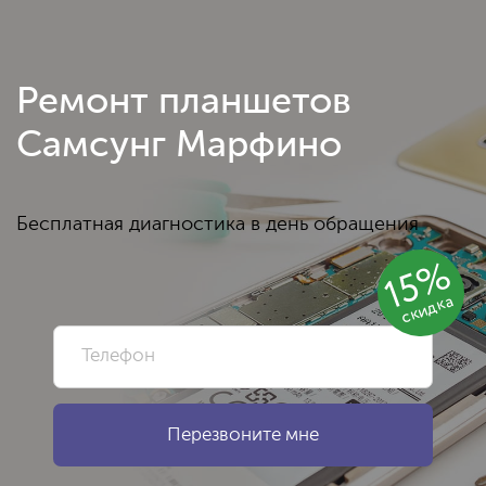
Ремонт планшетов
Самсунг Марфино
Бесплатная диагностика в день обращения
15%
скидка