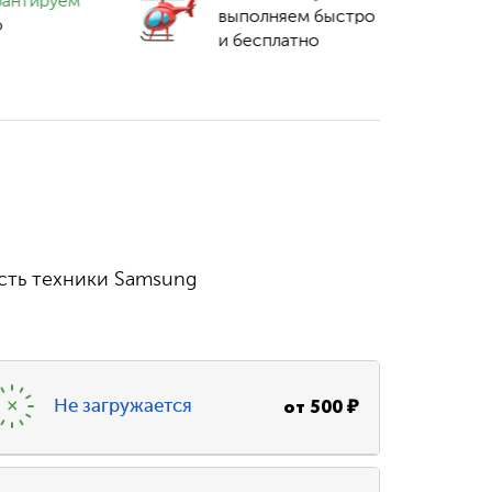
рантируем
выполняем быстро
о
и бесплатно
сть техники Samsung
от
500
₽
Не загружается