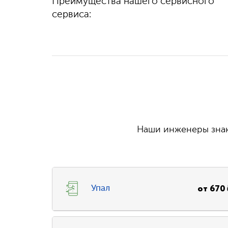
Преимущества нашего сервисного
100%
гарантируем
выполняем быстро
качество
сервиса:
и бесплатно
Наши инженеры знаю
от
670
Упал