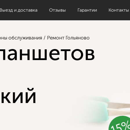
Выезд и доставка
Отзывы
Гарантии
Контакты
оны обслуживания
Ремонт Гольяново
ланшетов
кий
15