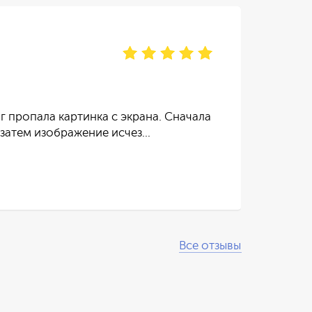
Ир
отзы
г пропала картинка с экрана. Сначала
Тел
 затем изображение исчез…
пос
Чит
Все отзывы