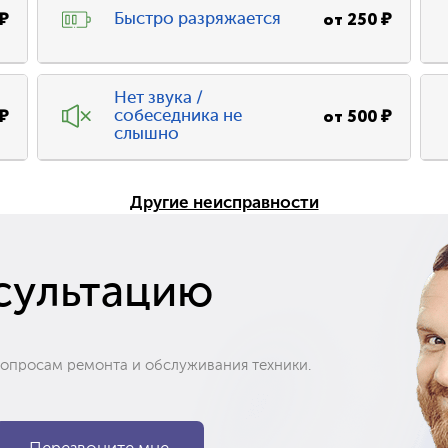
₽
от
250
₽
Быстро разряжается
Нет звука /
₽
от
500
₽
собеседника не
слышно
Другие неисправности
сультацию
вопросам ремонта и обслуживания техники.