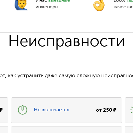
У нас
выездные
100%
га
инженеры
качеств
Неисправности
т, как устранить даже самую сложную неисправно
₽
от
250
₽
Не включается