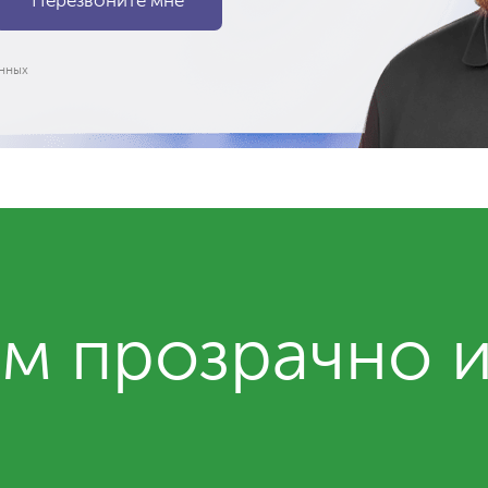
нных
м прозрачно 