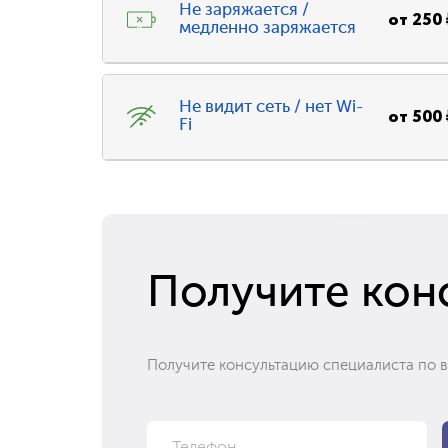
Не заряжается /
от
250
медленно заряжается
Не видит сеть / нет Wi-
от
500
Fi
Получите кон
Получите консультацию специалиста по 