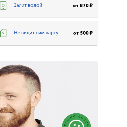
от
870
₽
Залит водой
от
500
₽
Не видит сим карту