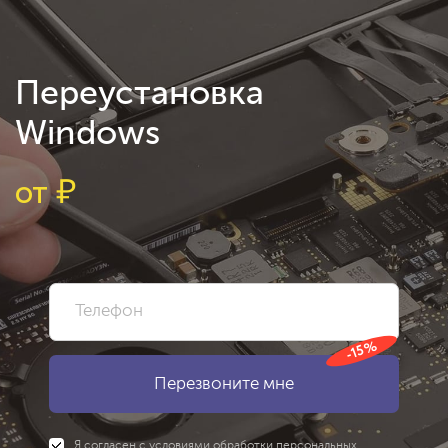
Переустановка
Windows
от
₽
-15%
Я согласен с
условиями
обработки персональных