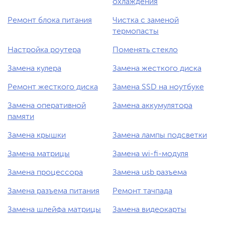
охлаждения
Ремонт блока питания
Чистка с заменой
термопасты
Настройка роутера
Поменять стекло
Замена кулера
Замена жесткого диска
Ремонт жесткого диска
Замена SSD на ноутбуке
Замена оперативной
Замена аккумулятора
памяти
Замена крышки
Замена лампы подсветки
Замена матрицы
Замена wi-fi-модуля
Замена процессора
Замена usb разъема
Замена разъема питания
Ремонт тачпада
Замена шлейфа матрицы
Замена видеокарты