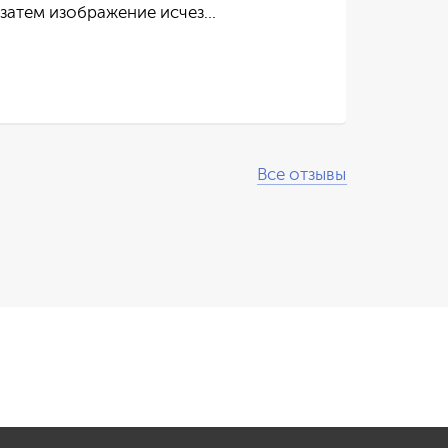
 затем изображение исчез…
пос
Чит
Все отзывы