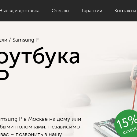
Выезд и доставка
Отзывы
Гарантии
Контакты
ели
Samsung P
оутбука
P
15
msung P в Москве на дому или
скид
юбыми поломками, независимо
 вас – позвонить в нашу