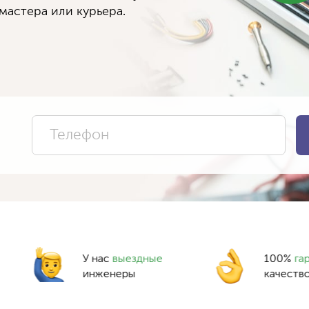
мастера или курьера.
У нас
выездные
100%
га
инженеры
качеств