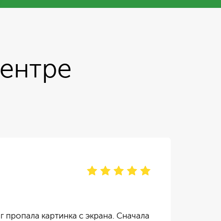
центре
Ир
отзы
г пропала картинка с экрана. Сначала
Тел